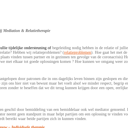
ij Mediation & Relatietherapie
jullie tijdelijke ondersteuning of
begeleiding nodig hebben in de relatie of julli
 relatie? Hebben wij relatieproblemen? (
relatieproblemen
). Hoe gaat het met de
plaats vinden tussen partner en in gezinnen ten gevolge van de coronacrisis) 
 we met elkaar tot goede oplossingen komen ? Hoe kunnen we omgang weer zo
stgelopen door patronen die in ons dagelijks leven binnen zijn geslopen en die 
 zijn ons hier niet van bewust maar het voelt alsof we minder respect, begrip 
loren zonder te beseffen dat we dit terug kunnen krijgen door een open, eerlij
n geschil door bemiddeling van een bemiddelaar ook wel mediator genoemd. Bijn
tor neemt geen standpunt in maar helpt partijen om een oplossing te vinden voor
rdt bereikt waar beide partijen zich in kunnen vinden.
rouw – Individuele therapie