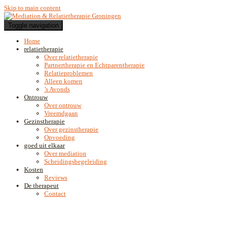
Skip to main content
Toggle navigation
Home
relatietherapie
Over relatietherapie
Partnertherapie en Echtparentherapie
Relatieproblemen
Alleen komen
’s Avonds
Ontrouw
Over ontrouw
Vreemdgaan
Gezinstherapie
Over gezinstherapie
Opvoeding
goed uit elkaar
Over mediation
Scheidingsbegeleiding
Kosten
Reviews
De therapeut
Contact