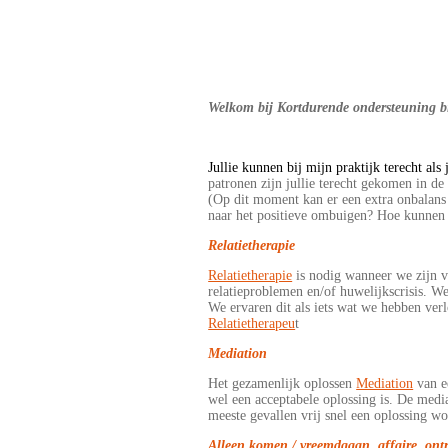
Welkom bij Kortdurende ondersteuning b
Jullie
kunnen bij mijn praktijk terecht als 
patronen zijn jullie terecht gekomen in de
(Op dit moment kan er een extra onbalans 
naar het positieve ombuigen? Hoe kunnen
Relatietherapie
Relatietherapie
is nodig wanneer we zijn va
relatieproblemen en/of huwelijkscrisis. We
We ervaren dit als iets wat we hebben ver
Relatietherapeu
t
Mediation
Het gezamenlijk oplossen
Mediation
van ee
wel een acceptabele oplossing is. De media
meeste gevallen vrij snel een oplossing wo
Alleen komen / vreemdgaan, affaire, ont