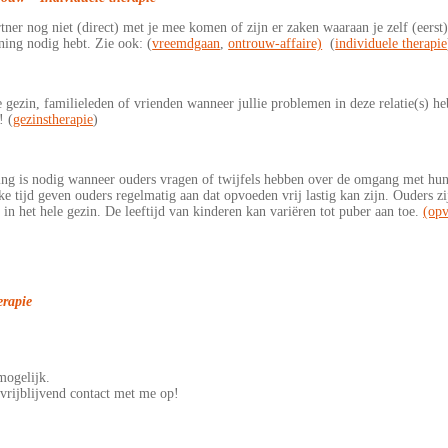
rtner nog niet (direct) met je mee komen of zijn er zaken waaraan je zelf (eerst
uning nodig hebt. Zie ook: (
vreemdgaan
,
ontrouw-affaire)
(
individuele therapie
ie gezin, familieleden of vrienden wanneer jullie problemen in deze relatie(s) h
! (
gezinstherapie
)
ng is nodig wanneer ouders vragen of twijfels hebben over de omgang met hun
ke tijd geven ouders regelmatig aan dat opvoeden vrij lastig kan zijn. Ouders z
in het hele gezin. De leeftijd van kinderen kan variëren tot puber aan toe.
(opv
herapie
mogelijk.
vrijblijvend contact met me op!