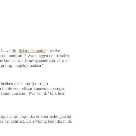
e huwelijk.
Relatietherapie
in welke
 communicatie? Waar liggen de irritaties?
Hoe kunnen we de neergaande spiraal weer
 prettig mogelijk maken?
hebben geleid tot (ernstige)
en liefde voor elkaar kunnen opbrengen.
ke communicatie.
W
ie ben ik? klik hier:
a altijd blijkt dat er voor ieder geschil
 het conflict. De ervaring leert dat in de