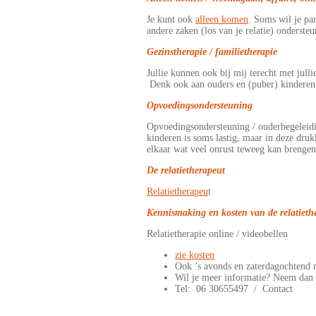
Je kunt ook
alleen komen
. Soms wil je pa
andere zaken (los van je relatie) onderste
Gezinstherapie / familietherapie
Jullie kunnen ook bij mij terecht met jull
Denk ook aan ouders en (puber) kinderen
Opvoedingsondersteuning
Opvoedingsondersteuning / ouderbegeleidi
kinderen is soms lastig, maar in deze druk
elkaar wat veel onrust teweeg kan brengen 
De relatietherapeut
Relatietherapeu
t
Kennismaking en kosten van de relatiet
Relatietherapie online / videobellen
zie kosten
Ook ’s avonds en zaterdagochtend 
Wil je meer informatie? Neem dan 
Tel: 06 30655497 / Contact